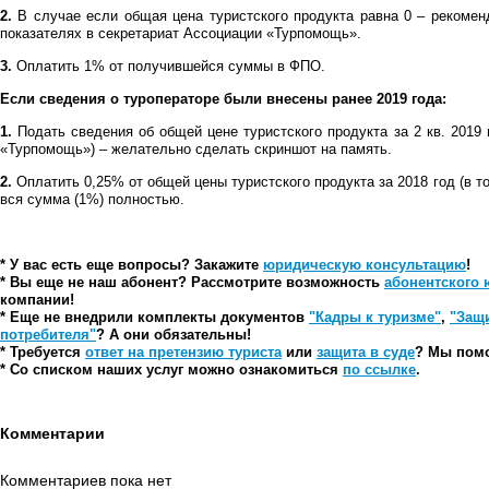
2.
В случае если общая цена туристского продукта равна 0 – рекоме
показателях в секретариат Ассоциации «Турпомощь».
3.
Оплатить 1% от получившейся суммы в ФПО.
Если сведения о туроператоре были внесены ранее 2019 года:
1.
Подать сведения об общей цене туристского продукта за 2 кв. 2019
«Турпомощь») – желательно сделать скриншот на память.
2.
Оплатить 0,25% от общей цены туристского продукта за 2018 год (в т
вся сумма (1%) полностью.
* У вас есть еще вопросы? Закажите
юридическую консультацию
!
* Вы еще не наш абонент? Рассмотрите возможность
абонентского
компании!
* Еще не внедрили комплекты документов
"Кадры к туризме"
,
"Защ
потребителя"
? А они обязательны!
* Требуется
ответ на претензию туриста
или
защита в суде
? Мы пом
* Со списком наших услуг можно ознакомиться
по ссылке
.
Комментарии
Комментариев пока нет