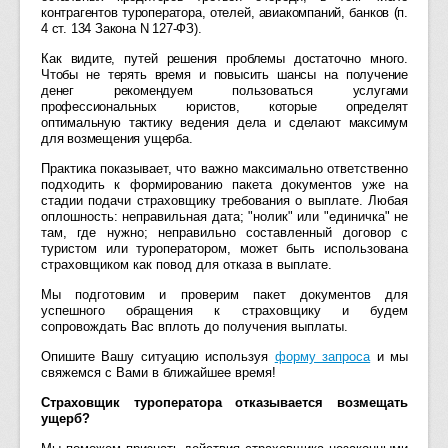
контрагентов туроператора, отелей, авиакомпаний, банков (п.
4 ст. 134 Закона N 127-ФЗ).
Как видите, путей решения проблемы достаточно много.
Чтобы не терять время и повысить шансы на получение
денег рекомендуем пользоваться услугами
профессиональных юристов, которые определят
оптимальную тактику ведения дела и сделают максимум
для возмещения ущерба.
Практика показывает, что важно максимально ответственно
подходить к формированию пакета документов уже на
стадии подачи страховщику требования о выплате. Любая
оплошность: неправильная дата; "нолик" или "единичка" не
там, где нужно; неправильно составленный договор с
туристом или туроператором, может быть использована
страховщиком как повод для отказа в выплате.
Мы подготовим и проверим пакет документов для
успешного обращения к страховщику и будем
сопровождать Вас вплоть до получения выплаты.
Опишите Вашу ситуацию используя
форму запроса
и мы
свяжемся с Вами в ближайшее время!
Страховщик туроператора отказывается возмещать
ущерб?