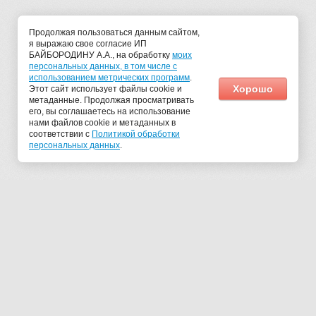
Продолжая пользоваться данным сайтом,
я выражаю свое согласие ИП
БАЙБОРОДИНУ А.А., на обработку
моих
персональных данных, в том числе с
использованием метрических программ
.
Хорошо
Этот сайт использует файлы cookie и
метаданные. Продолжая просматривать
его, вы соглашаетесь на использование
нами файлов cookie и метаданных в
соответствии с
Политикой обработки
персональных данных
.
© 2013 - 2026 ИП Байбородин А.А.
Тел.:
+7 (499) 390-78-97
E-m
ail:
info@ukab.ru
Мегагрупп.ру
*Юристы №1 в туризме - согласно исследованию от 07.06.2021 об
объективности утверждения по конкретным измеримым критериям.
Ссылка на исследование
https://ukab.ru/novosti/news_post/yuristy-v-
turizme-no1
Любые материалы сайта, в том числе любые тексты, статьи, авторские
новостные материалы, оригинальные (авторские) наименования услуг