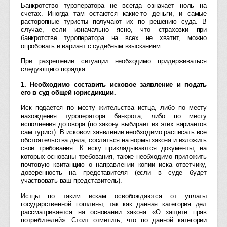
Банкротство туроператора не всегда означает ноль на
счетах. Иногда там остаются какие-то деньги, и самые
расторопные туристы получают их по решению суда. В
случае, если изначально ясно, что страховки при
банкротстве туроператора на всех не хватит, можно
опробовать и вариант с судебным взысканием.
При разрешении ситуации необходимо придерживаться
следующего порядка:
1. Необходимо составить исковое заявление и подать
его в суд общей юрисдикции.
Иск подается по месту жительства истца, либо по месту
нахождения туроператора банкрота, либо по месту
исполнения договора (по закону выбирает из этих вариантов
сам турист). В исковом заявлении необходимо расписать все
обстоятельства дела, сослаться на нормы закона и изложить
свои требования. К иску прикладываются документы, на
которых основаны требования, также необходимо приложить
почтовую квитанцию о направлении копии иска ответчику,
доверенность на представителя (если в суде будет
участвовать ваш представитель).
Истцы по таким искам освобождаются от уплаты
государственной пошлины, так как данная категория дел
рассматривается на основании закона «О защите прав
потребителей». Стоит отметить, что по данной категории