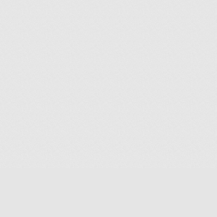
© 2013 - 2026 ИП Байбородин А.А.
Тел.:
+7 (499) 390-78-97
E-m
ail:
info@ukab.ru
Мегагрупп.ру
*Юристы №1 в туризме - согласно исследованию от 07.06.2021 об