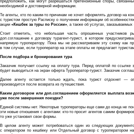
предположить, как могут разрешаться претензионные споры, связанны
необходимой и достоверной информации.
Те агенты, кто по каким-то причинам не хочет оформлять договор на ко
с туристом простую Расписку о получении информации об особенностях
акции
«Кешбек за туры по России»
, а также об услугах, заказываемых 
Стоит отметить, что небольшая часть опрошенных участников р
доп.соглашение к договору турагент-турист, в котором предусматрив
напрямую туроператору. Пока мы не рассматриваем эту схему как пр
в том случае, если туроператор на этапе оплаты не предлагает туриста
После подбора и бронирования тура
Заказчик получает ссылку на оплату тура. Перед оплатой по ссылке 
будет выводиться на экран оферта Туроператор-турист. Заказчик соглаш
Далее агенту остается только ждать, пока турист отдохнет — о
производится после возврата из путешествия.
Каким договором или доп.соглашением оформляется выплата возна
уже после завершения поездки?
Единой системы нет. Некоторые туроператоры еще сами до конца не п
эти новые отношения с агентами: кто-то просит агентов самим формиров
то уже установил свои формы.
В целом агенту может потребоваться один из следующих документо
с оператором по кешбеку или Отдельный договор с туроператором на