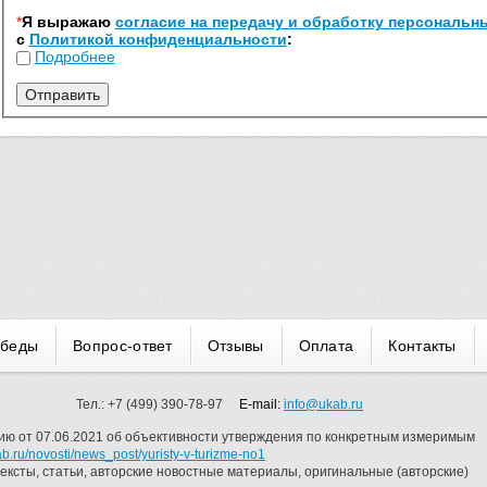
*
Я выражаю
согласие на передачу и обработку персональн
с
Политикой конфиденциальности
:
Подробнее
обеды
Вопрос-ответ
Отзывы
Оплата
Контакты
Тел.:
+7 (499) 390-78-97
E-m
ail:
info@ukab.ru
ию от 07.06.2021 об объективности утверждения по конкретным измеримым
kab.ru/novosti/news_post/yuristy-v-turizme-no1
ексты, статьи, авторские новостные материалы, оригинальные (авторские)