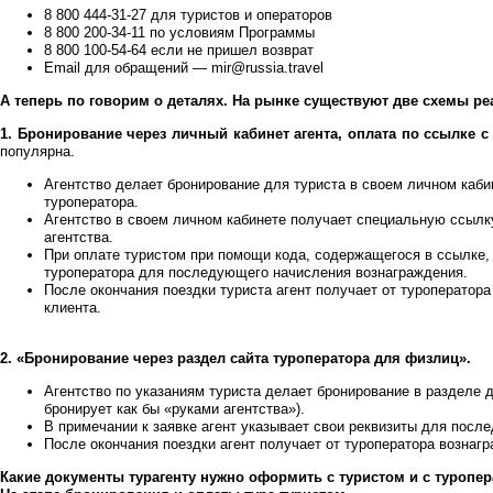
8 800 444-31-27 для туристов и операторов
8 800 200-34-11 по условиям Программы
8 800 100-54-64 если не пришел возврат
Email для обращений — mir@russia.travel
А теперь по говорим о деталях. На рынке существуют две схемы р
1. Бронирование через личный кабинет агента, оплата по ссылке 
популярна.
Агентство делает бронирование для туриста в своем личном каби
туроператора.
Агентство в своем личном кабинете получает специальную ссылк
агентства.
При оплате туристом при помощи кода, содержащегося в ссылке,
туроператора для последующего начисления вознаграждения.
После окончания поездки туриста агент получает от туроператор
клиента.
2. «Бронирование через раздел сайта туроператора для физлиц».
Агентство по указаниям туриста делает бронирование в разделе д
бронирует как бы «руками агентства»).
В примечании к заявке агент указывает свои реквизиты для посл
После окончания поездки агент получает от туроператора вознагр
Какие документы турагенту нужно оформить с туристом и с туропе