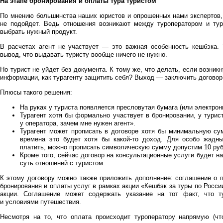
На этапе бронирования и оплаты тура туристом
По мнению большинства наших юристов и опрошенных нами экспертов, 
не подойдет. Ведь отношения возникают между туроператором и тур
выбрать нужный продукт.
В расчетах агент не участвует — это важная особенность кешбэка. Т
вывод, что выдавать туристу вообще ничего не нужно.
Но турист не уйдет без документа. К тому же, что делать, если возник
информации, как турагенту защитить себя? Выход — заключить договор
Плюсы такого решения:
На руках у туриста появляется пресловутая бумага (или электрон
Турагент хотя бы формально участвует в бронировании, у турис
у оператора, зачем мне нужен агент».
Турагент может прописать в договоре хотя бы минимальную су
времена это будет хотя бы какой-то доход. Для особо жадны
платить, можно прописать символическую сумму допустим 10 рубл
Кроме того, сейчас договор на консультационные услуги будет н
суть отношений с туристом.
К этому договору можно также приложить дополнение: соглашение о 
бронирования и оплаты услуг в рамках акции «Кешбэк за туры по Росси
акции. Соглашение может содержать указание на тот факт, что т
и условиями путешествия.
Несмотря на то, что оплата происходит туроператору напрямую (чт