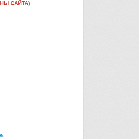
ЕНЫ САЙТА)
.
и.