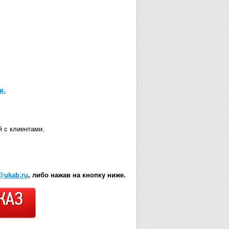
и.
й с клиентами.
@ukab.ru
, либо нажав на кнопку ниже.