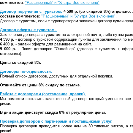
комплектов
:
"Расширенный" и "Ультра Все включено"
.
Договор поручения с туристом.
4 590 р. (со скидкой 8%) отдельно
составе комплектов
:
"Расширенный" и "Ультра Все включено"
.
Договор с туристом, если с туроператором заключен договор купли-про
Договор оферты с туристом.
Заключение договора с туристом по электронной почте, либо путем раз
4 590 р.
- договор с туристом содержащий пункты для заключения по м
6 400 р.
- онлайн оферта для размещения на сайт.
9 000 р.
- Пакет договоров "Онлайнер" (договор с туристом + офер
материалы).
Цены со скидкой 8%.
Договоры по-отдельности.
Полный список договоров, доступных для отдельной покупки.
Отнимайте от цены 8% скидку по ссылке.
Работа с договорами (составление, правки).
Мы поможем составить качественный договор, который уменьшит все
риски.
В дни акции действует скидка 8% от регулярной цены.
Проверка договоров с партнерами и поставщиками услуг.
Проверка договоров проводится более чем на 30 типовых рисков, а т
риски!