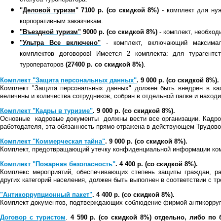
"
Деловой туризм
"
7100 р. (со скидкой 8%)
- комплект для ну
корпоративным заказчикам.
"Въездной туризм"
9000 р. (со скидкой 8%)
- комплект, необход
"Ультра Все включено"
- комплект, включающий максимал
комплектов договоров! Имеется 2 комплекта: для турагент
туроператоров
(
27400 р. со скидкой 8%)
.
Комплект "Защита персональных данных"
. 9 000 р. (со скидкой 8%).
Комплект "Защита персональных данных" должен быть внедрен в каж
величины и количества сотрудников, собран в отдельной папке и находи
Комплект "Кадры в туризме"
. 9 000 р. (со скидкой 8%).
Основные кадровые документы должны вести все организации. Кадро
работодателя, эта обязанность прямо отражена в действующем Трудов
Комплект "Коммерческая тайна"
. 9 000 р. (со скидкой 8%).
Комплект, предотвращающий утечку конфиденциальной информации ко
Комплект "Пожарная безопасность"
. 4 400 р. (со скидкой 8%).
Комплекс мероприятий, обеспечивающих степень защиты граждан, ра
других категорий населения, должен быть выполнен в соответствии с т
"Антикоррупционный пакет"
. 4 400 р. (со скидкой 8%).
К
омплект документов, подтверждающих соблюдение фирмой антикорруп
Договор с туристом
.
4 590 р. (со скидкой 8%) отдельно, либо по