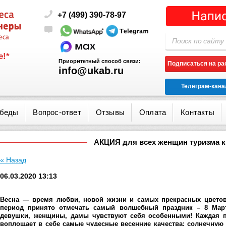
+7 (499) 390-78-97
!*
Приоритетный способ связи:
Подписаться на р
info@ukab.ru
Телеграм-кана
обеды
Вопрос-ответ
Отзывы
Оплата
Контакты
АКЦИЯ для всех женщин туризма к 
« Назад
06.03.2020 13:13
Весна — время любви, новой жизни и самых прекрасных цветов
период принято отмечать самый волшебный праздник – 8 Марта
девушки, женщины, дамы чувствуют себя особенными! Каждая п
воплощает в себе самые чудесные весенние качества: солнечную 