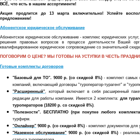
ВСЁ, что есть в нашем ассортименте!
Акция продлится до 13 марта включительно! Успейте воспол
предложением!
Абонентское юридическое обслуживание
Абонентское юридическое обслуживание - комплекс юридических услуг,
решения правовых вопросов в процессе деятельности Вашей орг
квалифицированное юридическое сопровождение со значительной скидк
ПОГОВОРИМ О ЦЕНЕ? МЫ ГОТОВЫ НА УСТУПКИ В ЧЕСТЬ ПРАЗДНИ
Готовые комплекты договоров
"Базовый для ТО". 9000 р.
(со скидкой 8%)
- комплект самых 
компаний, включающий договоры "туроператор-турагент" и "туроп
"Расширенный"
, который включает в себя расширенный пак
редакции для работы компании.
Имеется 2 комплекта:
для тураг
туроператоров (18200 р. со скидкой 8%)
.
"Полезности". БЕСПЛАТНО (при покупке любого комплекта
турфирм.
"Онлайнер"
9000 р. (со скидкой 8%)
- комплект документов для 
"Наземное обслуживание"
9000 р. (со скидкой 8%)
- реализа
статуса туроператора.